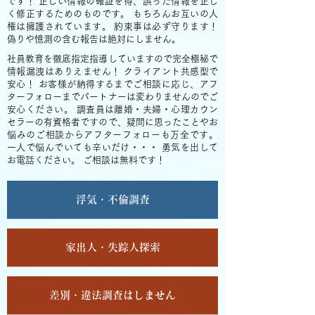
です！ 正しい情報の確証を得、誤った情報を正し
く修正するためのものです。 もちろんお互いの人
権は擁護されています。 約束事は必ず守ります！
偽りや憶測の含む報告は絶対にしません。
社員教育を徹底指定指導していますので完全極秘で
情報漏洩はありえません！ クライアント共感型で
安心！ お客様が納得するまでご相談に応じ、アフ
ターフォローまでパートナーは変わりませんのでご
安心ください。 調査員は離婚・夫婦・心理カウン
セラーの有資格者ですので、疑問に思ったことやお
悩みのご相談からアフターフォローも万全です。
一人で悩んでいても辛いだけ・・・ 勇気を出して
お電話ください。 ご相談は無料です！
浮気・不倫調査
家出人・失踪人探索
差別・違法調査はしません