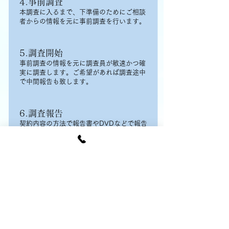
4.事前調査
本調査に入るまで、下準備のためにご相談
者からの情報を元に事前調査を行います。
5.調査開始
事前調査の情報を元に調査員が敏速かつ確
実に調査します。ご希望があれば調査途中
で中間報告も致します。
6.調査報告
契約内容の方法で報告書やDVDなどで報告
します。
＊報告書の提出後お客様の個人情報、調査
結果に関する情報の全てをシュレッダーで
破棄致します。 ＊お渡しする調査報告には
（個人情報）が含まれております。 お受け
取りになった情報のお取り扱いには注意し
てください。